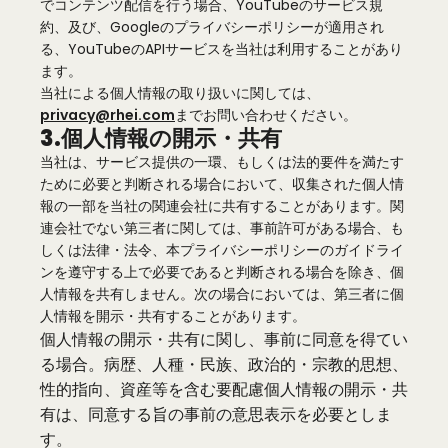
でコンテンツ配信を行う場合、YouTubeのサービス規
約、及び、Googleのプライバシーポリシーが適用され
る、YouTubeのAPIサービスを当社は利用することがあり
ます。
当社による個人情報の取り扱いに関しては、
privacy@rhei
.
com
までお問い合わせください。
3.個人情報の開示・共有
当社は、サービス提供の一環、もしくは法的要件を満たす
ために必要と判断される場合において、収集された個人情
報の一部を当社の関連会社に共有することがあります。関
連会社でない第三者に関しては、事前許可がある場合、も
しくは法律・法令、本プライバシーポリシーのガイドライ
ンを遵守する上で必要であると判断される場合を除き、個
人情報を共有しません。次の場合においては、第三者に個
人情報を開示・共有することがあります。
個人情報の開示・共有に関し、事前に同意を得てい
る場合。病歴、人種・民族、政治的・宗教的思想、
性的指向、資産等を含む要配慮個人情報の開示・共
有は、同意する旨の事前の意思表示を必要としま
す。