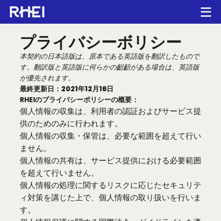
Main navigation
Op
プライバシーボリシー
クリエーターソリューション
RHEI Home
本契約の日本語版は、原本である英語版を翻訳したもので
す。翻訳版と英語版に何らかの齟齬がある場合は、英語版
広告ソリューション
が優先されます。
最終更新日：2021年12月16日
RHEIのプライバシーポリシーの概要：
ブログ
個人情報の収集は、利用者の認証およびサービス提
供のためのみに行われます。
個人情報の収集・保管は、必要な範囲を超えて行い
日本語
ません。
個人情報の共有は、サービス提供における必要範囲
を超えて行いません。
English
個人情報の処理に関するリスクに応じたセキュリテ
ィ対策を講じた上で、個人情報の取り扱いを行いま
Português
す。