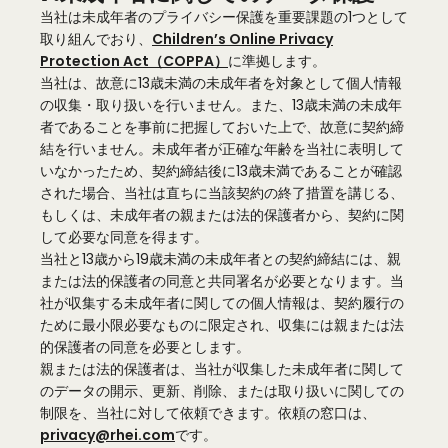
当社は未成年者のプライバシー保護を重要課題の1つとして
取り組んでおり、
Children’s Online Privacy
Protection Act（COPPA）
に準拠します。
当社は、故意に13歳未満の未成年者を対象として個人情報
の収集・取り扱いを行いません。また、13歳未満の未成年
者であることを事前に把握しておいた上で、故意に契約締
結を行いません。未成年者が正確な年齢を当社に表明して
いなかったため、契約締結後に13歳未満であることが確認
された場合、当社は直ちに当該契約の終了措置を講じる、
もしくは、未成年者の親または法的保護者から、契約に関
して必要な同意を得ます。
当社と13歳から19歳未満の未成年者との契約締結には、親
または法的保護者の同意と共同署名が必要となります。当
社が収集する未成年者に関しての個人情報は、契約履行の
ために最小限必要なものに限定され、収集には親または法
的保護者の同意を必要とします。
親または法的保護者は、当社が収集した未成年者に関して
のデータの開示、更新、削除、または取り扱いに関しての
制限を、当社に対して依頼できます。依頼の窓口は、
privacy@rhei.com
です。