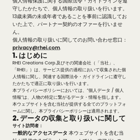
個人情報保護に関する国際法令・ガイドラインを遵
Español
守したかたちで、個人情報の取り扱いを行います。
13歳未満の未成年者であることを事前に認識してお
Pусский
いた上で、パートナー契約のオファーを行いませ
한국어
ん。
個人情報の取り扱いに関してのお問い合わせ窓口：
Tiếng Việt
privacy@rhei.com
.
1. はじめに
Français
RHEI Creations Corp.及びその関連会社（「当社」、
「RHEI」）は、サービス提供の過程において収集された個
Deutsch
人情報に関し、関連する国際法令・ガイドラインに遵守し
たかたちで適正に取り扱いを行います。
本プライバシーポリシーにおいては、”個人データ / 個人
العربية
情報”は、人物の特定に繋がるデータ・情報を指します。
本ウェブサイトを含む当社が提供する全てのプラットフォ
日本語
ームに関し、本プライバシーポリシーは適用されます。
2. データの収集と取り扱いに関して
サイト訪問者：
一般的なアクセスデータ
本ウェブサイトを含む当