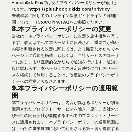
HooplaKidz Plusでは次のプライバシーポリシーが適用さ
れます。
https://plus.hooplakidz.com/privacy
未成年者に関してのオンライン保護ガイドラインの詳細に
関しては、
FTCのCOPPA FAQ
をご参照ください。
8.本プライバシーポリシーの変更
当社は、本プライバシーポリシーに改定を施す権利を有し
ます。改定はすべて本ページ上に反映され、重要性が高い
内容と判断される改定に関しては、より顕著なかたちで本
ページ上に通知を掲載、もしくは、当社サービスのユーザ
ーに対し、より直接的なかたちで通知を行います。通知手
段に関わらず、本ページ上での改定反映後に当社のサービ
スを継続して利用することは、改定後のプライバシーポリ
シーへの同意とみなされます。
9.本プライバシーポリシーの適用範
囲
本プライバシーポリシーは、内容が異なるポリシーが別途
適用されたプロダクト・サービスを除き、原則、当社およ
び当社の関連会社が展開するすべてのプロダクト・サービ
スに適用されます。本プライバシーポリシーの適用範囲に
は、当社の事業展開において利用される第三者が提供する