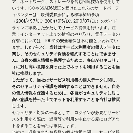
ア、ネットワーク、ストレージを含む関連技術を使用して
います。ISOやSSAE16認証を受けたこれらのサードパーテ
ィベンダーは、欧州委員会による標準契約条項
（2001/497/EC, 2004/915/EC, 2010/87/EU）のガイド
ラインに準拠したかたちでサービス提供を行います。注
意：インターネット上での情報のやり取り、電子データの
保管においては、100％の安全確保は不可能といわれてい
ます。
したがって、当社はサービス利用者の個人データに
関し、そのセキュリティ保護を確約することはできませ
ん。自身の個人情報を保護するために、各自がセキュリテ
ィに対し高い意識を持った上でネットを利用することを当
社は推奨します。
したがって、当社はサービス利用者の個人データに関し、
そのセキュリティ保護を確約することはできません。自身
の個人情報を保護するために、各自がセキュリティに対し
高い意識を持った上でネットを利用することを当社は推奨
します。
セキュリティ対策の一環として、ログインが必要なサービ
スを利用する際は、退席等で利用を中止する度にログアウ
トをすることを当社は推奨します。
当社は、収集されたお客様の個人情報に関し、サービス提