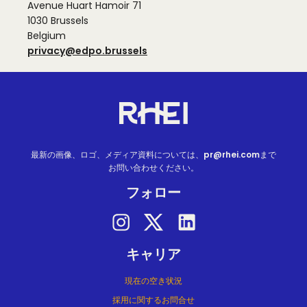
Avenue Huart Hamoir 71
1030 Brussels
Belgium
privacy@edpo.brussels
Site footer
Homepage
最新の画像、ロゴ、メディア資料については、
pr@rhei.com
まで
お問い合わせください。
フォロー
Follow on instagram
Follow on twitter
Follow on linkedin
キャリア
現在の空き状況
採用に関するお問合せ